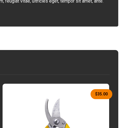
feugiat vitae, ultricies eget, tempor sit amet, ante.
$
35.00