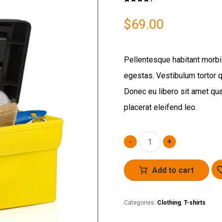
Rated
3
4.33
out of 5
based on
$
69.00
customer
ratings
Pellentesque habitant morbi
egestas. Vestibulum tortor qu
Donec eu libero sit amet qu
placerat eleifend leo.
-
+
Add to cart
Categories:
Clothing
,
T-shirts