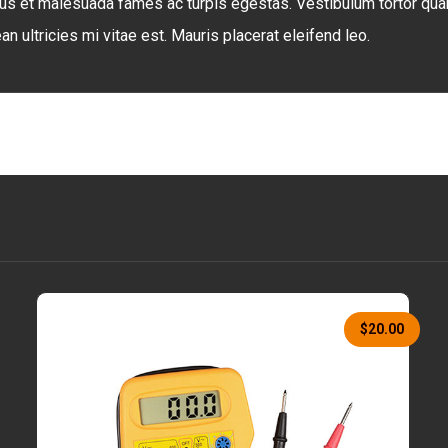
us et malesuada fames ac turpis egestas. Vestibulum tortor quam, 
ultricies mi vitae est. Mauris placerat eleifend leo.
$
20.00